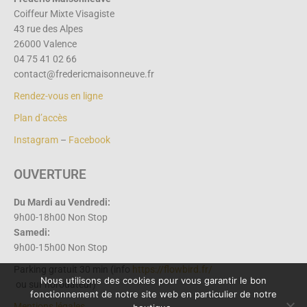
Coiffeur Mixte Visagiste
43 rue des Alpes
26000 Valence
04 75 41 02 66
contact@fredericmaisonneuve.fr
Rendez-vous en ligne
Plan d’accès
Instagram
–
Facebook
OUVERTURE
Du Mardi au
Vendredi:
9h00-18h00 Non Stop
Samedi:
9h00-15h00 Non Stop
Parking gratuit 30 min (info
https://flowbird.fr/
Nous utilisons des cookies pour vous garantir le bon
ou sur horodateur)
fonctionnement de notre site web en particulier de notre
Mentions légales