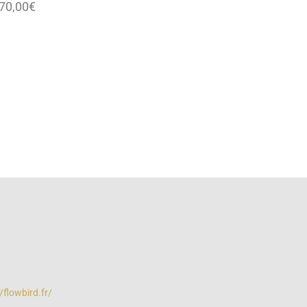
70,00€
/flowbird.fr/